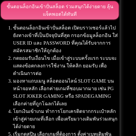
ขั้นตอนล็อกอินเข้าปั่นสล็อต ร่วมสนุกได้ง่ายดาย ลุ้น
แจ็คพอตได้ทันที
ขั้นตอนล็อกอินเข้าปั่นสล็อต เปิดบราวเซอร์แล้วไป
ยังทางเข้าที่เป็นปัจจุบันที่สุด กรอกข้อมูลล็อกอิน ใส่
USER ID และ PASSWORD ที่คุณได้รับจากการ
สมัครสมาชิกให้ถูกต้อง
กดยอมรับเงื่อนไข เมื่อเข้าสู่ระบบครั้งแรก ระบบจะ
แสดงข้อตกลงการใช้งาน ให้คลิก ยอมรับ เพื่อ
ดำเนินการต่อ
มองหาแถบเมนู สล็อตออนไลน์ SLOT GAME บน
หน้าจอหลัก เลือกค่ายเกมที่ชอบมากมาย เช่น PG
SLOT JOKER GAMING หรือ SPADEGAMING
เลือกค่ายที่ถูกโฉลกได้เลย
โยกเงินเข้าเกม ทำการโยกเครดิตจากกระเป๋าหลัก
เข้าสู่ค่ายเกมที่เลือก เพื่อเตรียมวางเดิมพันร่วมสนุก
ได้ง่ายดาย
เริ่มกดสปิน เลือกเกมที่ต้องการ ตั้งค่าเบทเดิมพัน