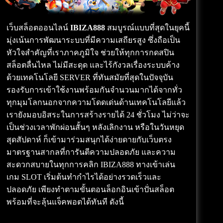
เว็บสล็อตออนไลน์
IBIZA888
สมบูรณ์แบบที่สุดในยุคนี้
มุ่งเน้นการพัฒนาระบบที่มีความเสถียรสูง ซึ่งถือเป็น
หัวใจสำคัญที่เราภาคภูมิใจ ช่วยให้ทุกการกดสปิน
สล็อตลื่นไหล ไม่มีสะดุด และไร้กังวลเรื่องระบบค้าง
ด้วยเทคโนโลยี SERVER ที่ทันสมัยที่สุดในปัจจุบัน
รองรับการเข้าใช้งานพร้อมกันจำนวนมากได้จากทั่ว
ทุกมุมโลกนอกจากความโดดเด่นด้านเทคโนโลยีแล้ว
เรายังมอบอิสระในการสร้างรายได้ 24 ชั่วโมง ไม่ว่าจะ
เป็นช่วงเวลาพักผ่อนสั้นๆ หลังเลิกงาน หรือในวันหยุด
สุดสัปดาห์ ก็เข้ามาร่วมสนุกได้ง่ายดายกับเว็บตรง
มาตรฐานสากลที่การันตีความปลอดภัย และความ
สะดวกสบายในทุกการคลิก IBIZA888 ทางเข้าเล่น
เกม SLOT เริ่มต้นทำกำไรได้อย่างรวดเร็วและ
ปลอดภัย เพียงทำตามขั้นตอนล็อกอินเข้าปั่นสล็อต
พร้อมที่จะลุ้นแจ็คพอตได้ทันที ดังนี้