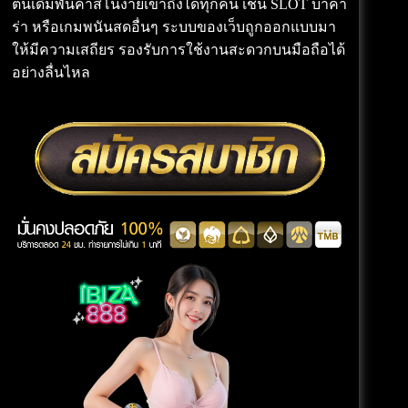
ต้นเดิมพันคาสิโนง่ายเข้าถึงได้ทุกคน เช่น SLOT บาคา
ร่า หรือเกมพนันสดอื่นๆ ระบบของเว็บถูกออกแบบมา
ให้มีความเสถียร รองรับการใช้งานสะดวกบนมือถือได้
อย่างลื่นไหล