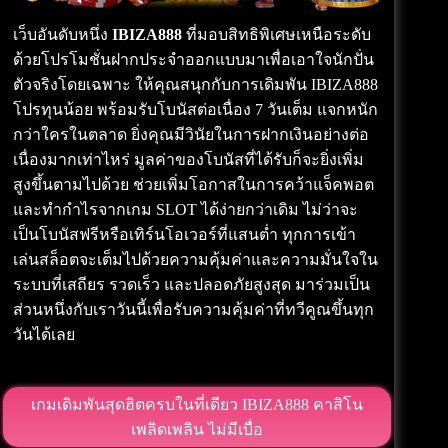
เว็บอันดับหนึ่ง
IBIZA888
ที่มอบสิทธิพิเศษเหนือระดับ
ด้วยโปรโมชั่นฝากประจำออกแบบมาเพื่อเอาใจนักปั่น
ตัวจริงโดยเฉพาะ ให้คุณสนุกกับการเดิมพัน IBIZA888
โปรทุนน้อย พร้อมรับโบนัสต่อเนื่อง 7 วันเต็ม แจกหนัก
กว่าใครในตลาด ยิ่งคุณมีวินัยในการฝากเงินอย่างต่อ
เนื่องมากเท่าไหร่ มูลค่าของโบนัสที่ได้รับก็จะยิ่งเพิ่ม
สูงขึ้นตามไปด้วย ช่วยเพิ่มโอกาสในการคว้าแจ็คพอต
และทำกำไรจากเกม SLOT ได้ง่ายกว่าเดิม ไม่ว่าจะ
เป็นโบนัสฟรีหรือเทิร์นโอเวอร์ที่แสนต่ำ ทุกการเข้า
เล่นสล็อตจะเต็มไปด้วยความคุ้มค่าและความมั่นใจใน
ระบบที่เสถียร รวดเร็ว และปลอดภัยสูงสุด มาร่วมเป็น
ส่วนหนึ่งกับเราวันนี้เพื่อรับความคุ้มค่าที่ทวีคูณขึ้นทุก
วันได้เลย
เกมเดิมพันสุดฮิตครบในที่เดียว IBIZA888 คาสิโน
เพลิดเพลิน ไม่มีเบื่อ