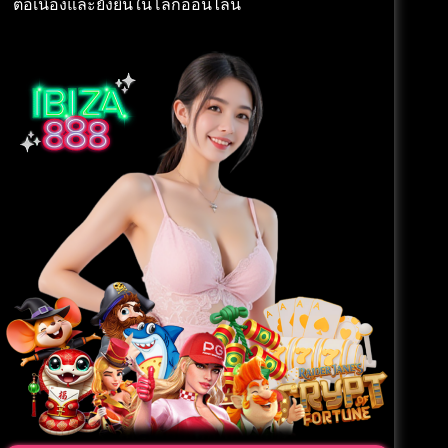
ต่อเนื่องและยั่งยืนในโลกออนไลน์