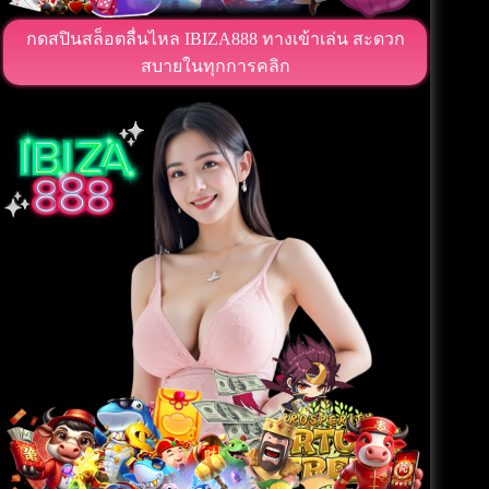
กดสปินสล็อตลื่นไหล IBIZA888 ทางเข้าเล่น สะดวก
สบายในทุกการคลิก