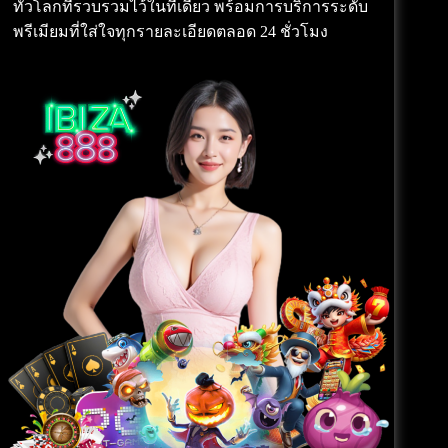
ทั่วโลกที่รวบรวมไว้ในที่เดียว พร้อมการบริการระดับ
พรีเมียมที่ใส่ใจทุกรายละเอียดตลอด 24 ชั่วโมง