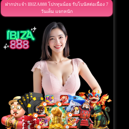
ฝากประจำ IBIZA888 โปรทุนน้อย รับโบนัสต่อเนื่อง 7
วันเต็ม แจกหนัก