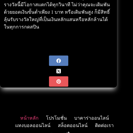
รางวัลนี้มีโอกาสแตกได้ทุกวินาที ไม่ว่าคุณจะเดิมพัน
ด้วยยอดเงินขั้นต่ำเพียง 1 บาท หรือเดิมพันสูง ก็มีสิทธิ์
ลุ้นรับรางวัลใหญ่ที่เป็นเงินหลักแสนหรือหลักล้านได้
ในทุกการกดสปิน
หน้าหลัก
โปรโมชั่น
บาคาร่าออนไลน์
แทงบอลออนไลน์
สล็อตออนไลน์
ติดต่อเรา